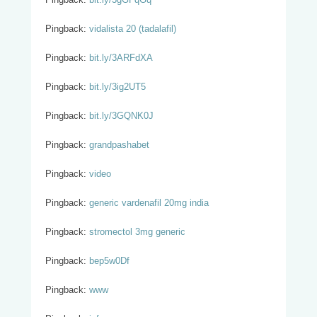
Pingback:
vidalista 20 (tadalafil)
Pingback:
bit.ly/3ARFdXA
Pingback:
bit.ly/3ig2UT5
Pingback:
bit.ly/3GQNK0J
Pingback:
grandpashabet
Pingback:
video
Pingback:
generic vardenafil 20mg india
Pingback:
stromectol 3mg generic
Pingback:
bep5w0Df
Pingback:
www