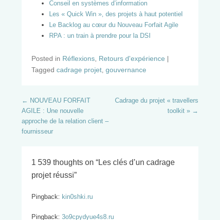
Conseil en systèmes d’information
Les « Quick Win », des projets à haut potentiel
Le Backlog au cœur du Nouveau Forfait Agile
RPA : un train à prendre pour la DSI
Posted in
Réflexions
,
Retours d'expérience
|
Tagged
cadrage projet
,
gouvernance
Post navigation
←
NOUVEAU FORFAIT
Cadrage du projet « travellers
AGILE : Une nouvelle
toolkit »
→
approche de la relation client –
fournisseur
1 539 thoughts on “
Les clés d’un cadrage
projet réussi
”
Pingback:
kin0shki.ru
Pingback:
3o9cpydyue4s8.ru